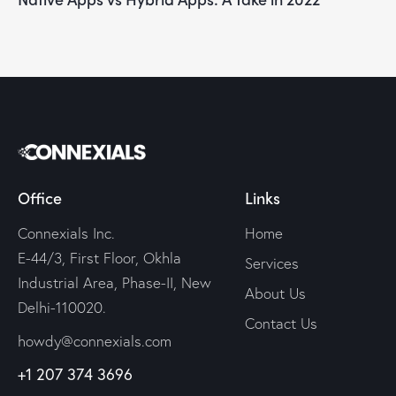
Office
Links
Connexials Inc.
Home
E-44/3, First Floor, Okhla
Services
Industrial Area, Phase-II, New
About Us
Delhi-110020.
Contact Us
howdy@connexials.com
+1 207 374 3696