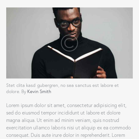
Stet clita kasd gubergren, no sea sanctus est labore et
dolore. By
Kevin Smith
Lorem ipsum dolor sit amet, consectetur adipisicing elit,
sed do eiusmod tempor incididunt ut labore et dolore
magna aliqua. Ut enim ad minim veniam, quis nostrud
exercitation ullamco laboris nisi ut aliquip ex ea commodo
consequat. Duis aute irure dolor in reprehenderit. Lorem