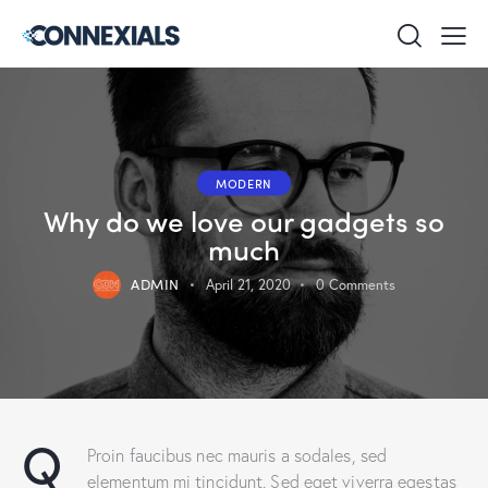
MODERN
Why do we love our gadgets so
much
ADMIN
April 21, 2020
0
Comments
Q
Proin faucibus nec mauris a sodales, sed
elementum mi tincidunt. Sed eget viverra egestas