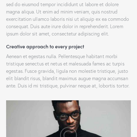
sed do eiusmod tempor incididunt ut labore et dolore
magna aliqua. Ut enim ad minim veniam, quis nostrud
exercitation ullamco laboris nisi ut aliquip ex ea commodo
consequat. Duis aute irure dolor in reprehenderit. Lorem
ipsum dolor sit amet, consectetur adipiscing elit.
Creative approach to every project
Aenean et egestas nulla. Pellentesque habitant morbi
tristique senectus et netus et malesuada fames ac turpis
egestas. Fusce gravida, ligula non molestie tristique, justo
elit blandit risus, blandit maximus augue magna accumsan
ante. Duis id mi tristique, pulvinar neque at, lobortis tortor.