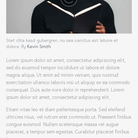
Stet clita kasd gubergren, no sea sanctus est labore et
dolore. By
Kevin Smith
Lorem ipsum dolor sit amet, consectetur adipisicing elit,
sed do eiusmod tempor incididunt ut labore et dolore
magna aliqua. Ut enim ad minim veniam, quis nostrud
exercitation ullamco laboris nisi ut aliquip ex ea commodo
consequat. Duis aute irure dolor in reprehenderit. Lorem
ipsum dolor sit amet, consectetur adipiscing elit.
Etiam vitae leo et diam pellentesque porta. Sed eleifend
ultricies risus, vel rutrum erat commodo ut. Praesent finibus
congue euismod. Nullam scelerisque massa vel augue
placerat, a tempor sem egestas. Curabitur placerat finibus