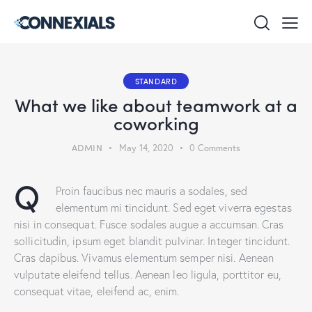
STANDARD
What we like about teamwork at a
coworking
ADMIN
May 14, 2020
0
Comments
Q
Proin faucibus nec mauris a sodales, sed
elementum mi tincidunt. Sed eget viverra egestas
nisi in consequat. Fusce sodales augue a accumsan. Cras
sollicitudin, ipsum eget blandit pulvinar. Integer tincidunt.
Cras dapibus. Vivamus elementum semper nisi. Aenean
vulputate eleifend tellus. Aenean leo ligula, porttitor eu,
consequat vitae, eleifend ac, enim.