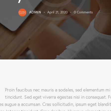
ADMIN
April 21, 2020
0
Comments
Q
Proin faucibus nec mauris a sodales, sed elementum mi
tincidunt. Sed eget viverra egestas nisi in consequat. 
es augue a accumsan. Cras sollicitudin, ipsum eget blandi