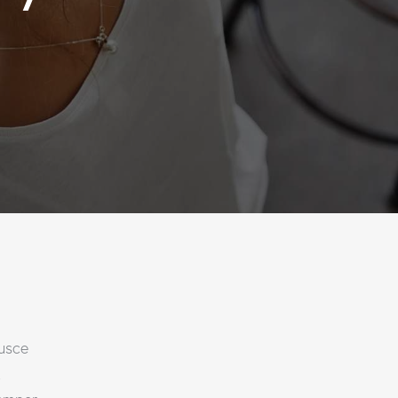
Fusce
t