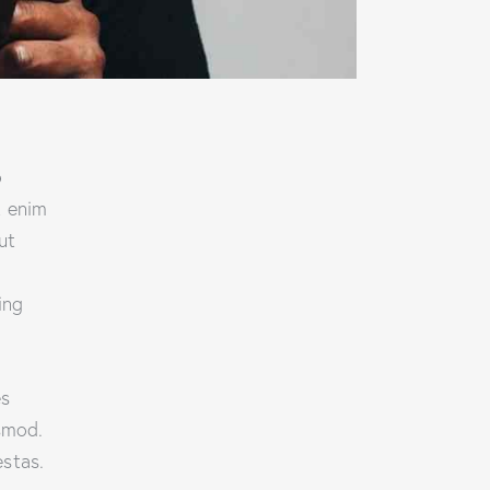
o
t enim
ut
ing
es
smod.
stas.