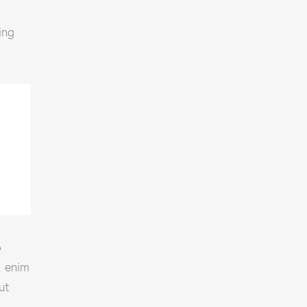
ing
o
t enim
ut