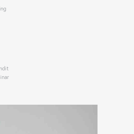
ing
andit
inar