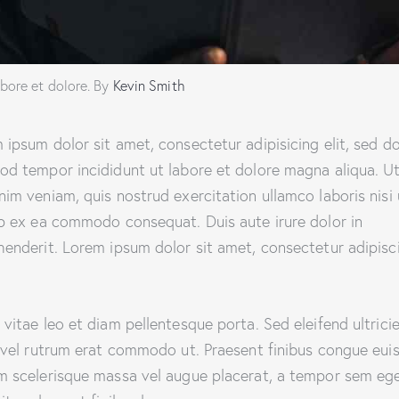
abore et dolore. By
Kevin Smith
 ipsum dolor sit amet, consectetur adipisicing elit, sed d
od tempor incididunt ut labore et dolore magna aliqua. U
nim veniam, quis nostrud exercitation ullamco laboris nisi 
ip ex ea commodo consequat. Duis aute irure dolor in
henderit. Lorem ipsum dolor sit amet, consectetur adipisc
 vitae leo et diam pellentesque porta. Sed eleifend ultrici
, vel rutrum erat commodo ut. Praesent finibus congue eui
m scelerisque massa vel augue placerat, a tempor sem ege