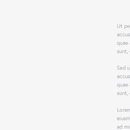
Ut pe
accus
quae 
sunt,
Sed u
accus
quae 
sunt,
Lorem
eiusm
ad mi