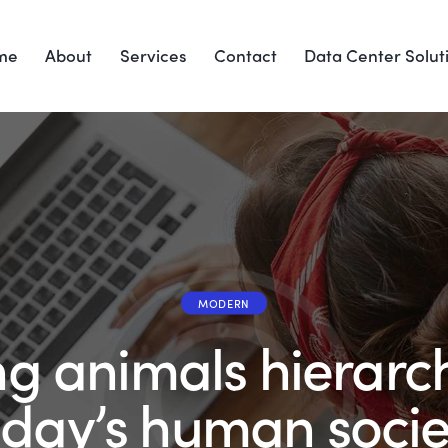
me
About
Services
Contact
Data Center Solut
MODERN
ng animals hierarch
oday’s human socie