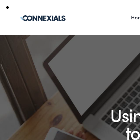
Ho
Usi
t