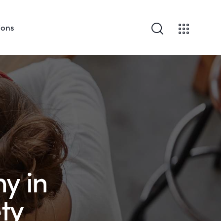
ions
y in
ty