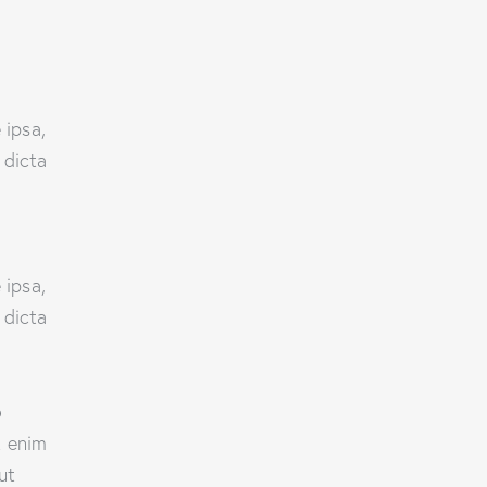
 ipsa,
 dicta
 ipsa,
 dicta
o
t enim
ut