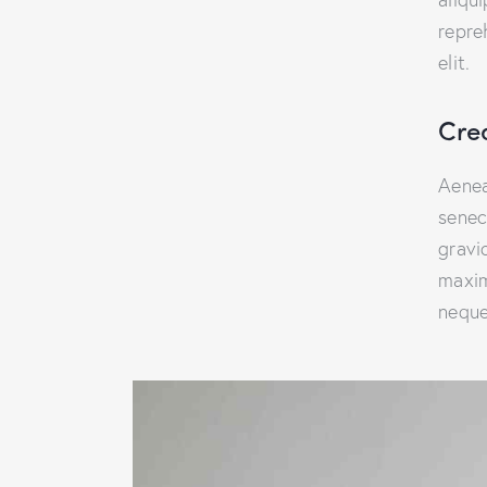
repre
elit.
Cre
Aenea
senec
gravid
maxim
neque 