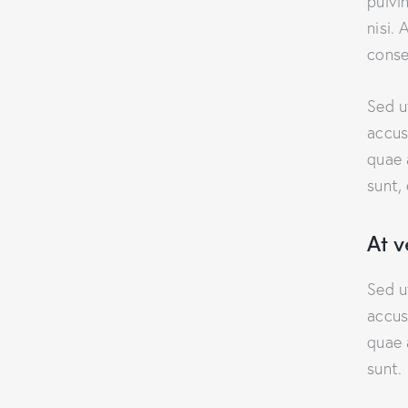
pulvi
nisi. 
conse
Sed u
accus
quae 
sunt,
At 
Sed u
accus
quae 
sunt.