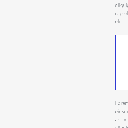
aliqu
repre
elit.
Lorem
eiusm
ad mi
aliqu