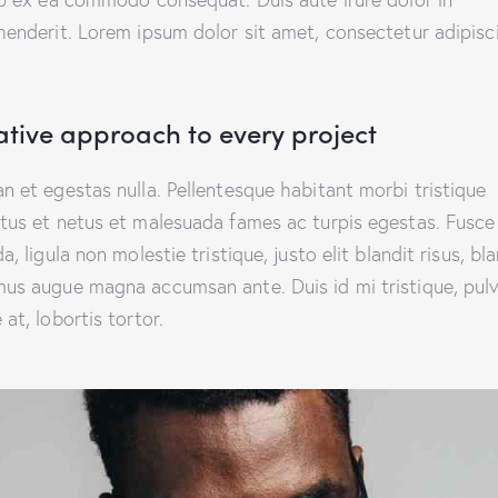
henderit. Lorem ipsum dolor sit amet, consectetur adipisc
ative approach to every project
n et egestas nulla. Pellentesque habitant morbi tristique
tus et netus et malesuada fames ac turpis egestas. Fusce
a, ligula non molestie tristique, justo elit blandit risus, bl
us augue magna accumsan ante. Duis id mi tristique, pulv
at, lobortis tortor.