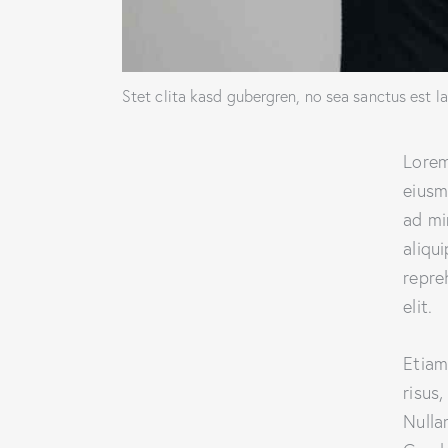
Stet clita kasd gubergren, no sea sanctus est l
Lorem
eiusm
ad mi
aliqu
repre
elit.
Etiam
risus
Nulla