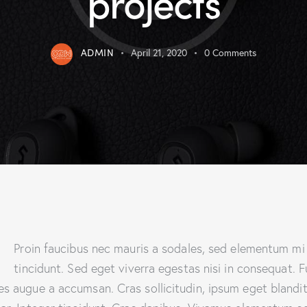
projects
ADMIN
April 21, 2020
0
Comments
Q
Proin faucibus nec mauris a sodales, sed elementum mi
tincidunt. Sed eget viverra egestas nisi in consequat. 
es augue a accumsan. Cras sollicitudin, ipsum eget blandi