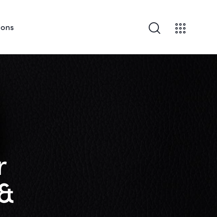
ions
r
 &