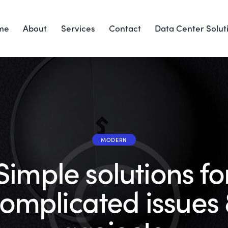
me
About
Services
Contact
Data Center Solut
MODERN
Simple solutions fo
omplicated issues