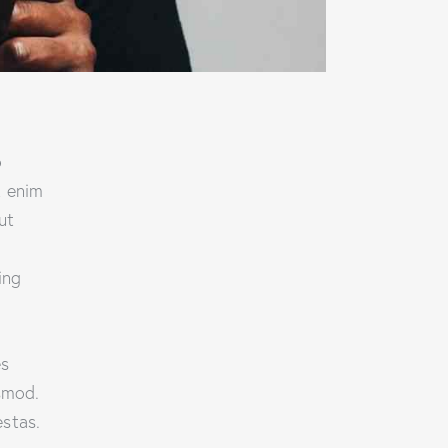
o
t enim
ut
ing
es
smod.
stas.