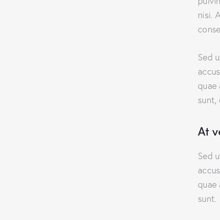
pulvi
nisi. 
conse
Sed u
accus
quae 
sunt,
At 
Sed u
accus
quae 
sunt.