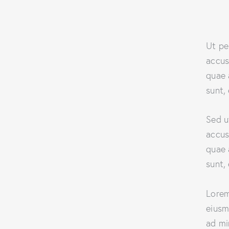
Ut pe
accus
quae 
sunt,
Sed u
accus
quae 
sunt,
Lorem
eiusm
ad mi