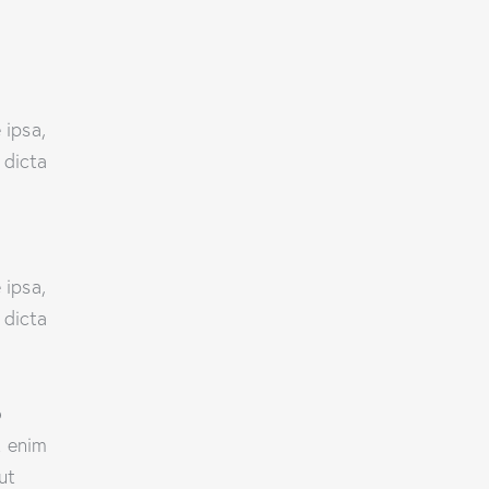
 ipsa,
 dicta
 ipsa,
 dicta
o
t enim
ut