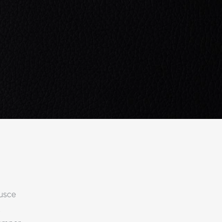
Fusce
t