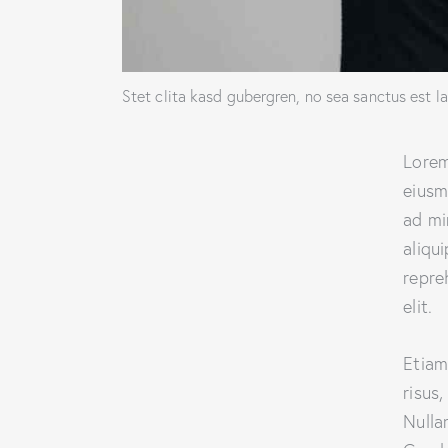
Stet clita kasd gubergren, no sea sanctus est l
Lorem
eiusm
ad mi
aliqu
repre
elit.
Etiam
risus
Nulla