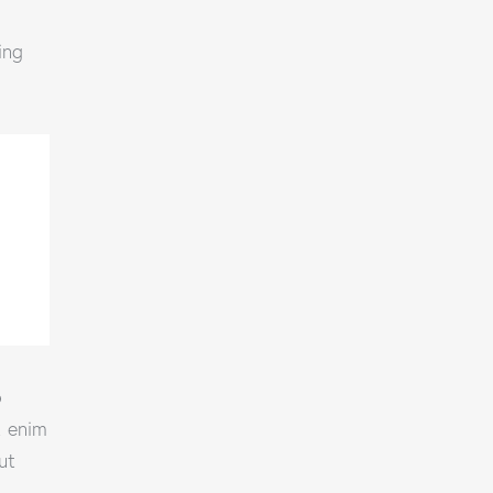
ing
o
t enim
ut