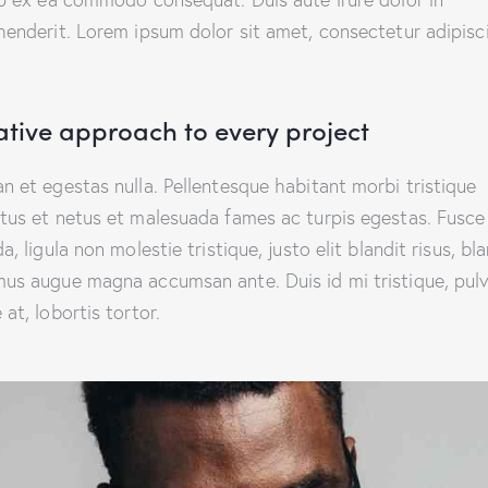
henderit. Lorem ipsum dolor sit amet, consectetur adipisc
ative approach to every project
n et egestas nulla. Pellentesque habitant morbi tristique
tus et netus et malesuada fames ac turpis egestas. Fusce
a, ligula non molestie tristique, justo elit blandit risus, bl
us augue magna accumsan ante. Duis id mi tristique, pulv
at, lobortis tortor.