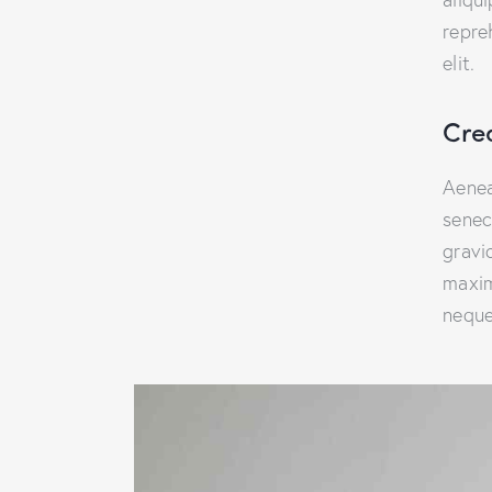
repre
elit.
Cre
Aenea
senec
gravid
maxim
neque 