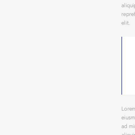
aliqu
repre
elit.
Lorem
eiusm
ad mi
aliqu