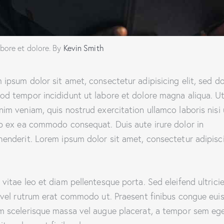
abore et dolore. By
Kevin Smith
 ipsum dolor sit amet, consectetur adipisicing elit, sed d
od tempor incididunt ut labore et dolore magna aliqua. U
nim veniam, quis nostrud exercitation ullamco laboris nisi 
ip ex ea commodo consequat. Duis aute irure dolor in
henderit. Lorem ipsum dolor sit amet, consectetur adipisc
 vitae leo et diam pellentesque porta. Sed eleifend ultrici
, vel rutrum erat commodo ut. Praesent finibus congue eui
m scelerisque massa vel augue placerat, a tempor sem ege