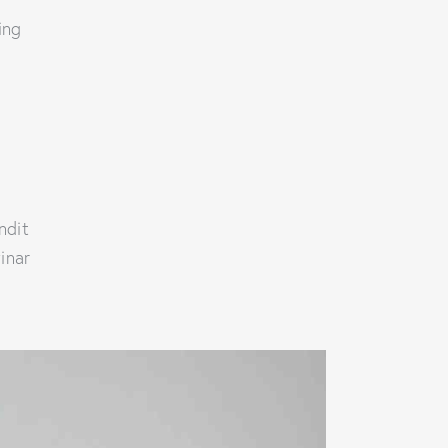
ing
andit
inar