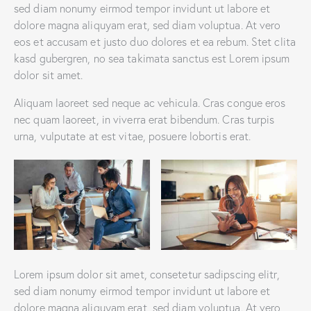
sed diam nonumy eirmod tempor invidunt ut labore et
dolore magna aliquyam erat, sed diam voluptua. At vero
eos et accusam et justo duo dolores et ea rebum. Stet clita
kasd gubergren, no sea takimata sanctus est Lorem ipsum
dolor sit amet.
Aliquam laoreet sed neque ac vehicula. Cras congue eros
nec quam laoreet, in viverra erat bibendum. Cras turpis
urna, vulputate at est vitae, posuere lobortis erat.
Lorem ipsum dolor sit amet, consetetur sadipscing elitr,
sed diam nonumy eirmod tempor invidunt ut labore et
dolore magna aliquyam erat, sed diam voluptua. At vero