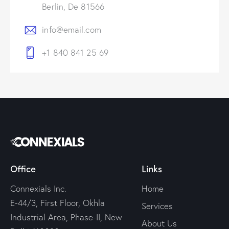
Berlin, De 81566
info@email.com
+1 840 841 25 69
Office
Links
Connexials Inc.
Home
E-44/3, First Floor, Okhla
Services
Industrial Area, Phase-II, New
About Us