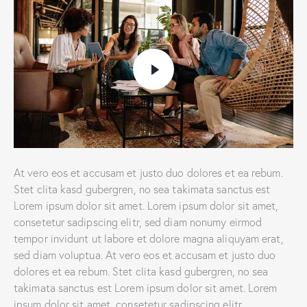
At vero eos et accusam et justo duo dolores et ea rebum.
Stet clita kasd gubergren, no sea takimata sanctus est
Lorem ipsum dolor sit amet. Lorem ipsum dolor sit amet,
consetetur sadipscing elitr, sed diam nonumy eirmod
tempor invidunt ut labore et dolore magna aliquyam erat,
sed diam voluptua. At vero eos et accusam et justo duo
dolores et ea rebum. Stet clita kasd gubergren, no sea
takimata sanctus est Lorem ipsum dolor sit amet. Lorem
ipsum dolor sit amet, consetetur sadipscing elitr.