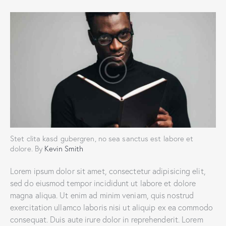
Stet clita kasd gubergren, no sea sanctus est labore et
dolore. By
Kevin Smith
Lorem ipsum dolor sit amet, consectetur adipisicing elit,
sed do eiusmod tempor incididunt ut labore et dolore
magna aliqua. Ut enim ad minim veniam, quis nostrud
exercitation ullamco laboris nisi ut aliquip ex ea commodo
consequat. Duis aute irure dolor in reprehenderit. Lorem