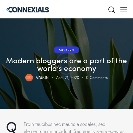
MODERN
Modern bloggers are a part of the
world’s economy
ADMIN
April 21, 2020
0
Comments
Q
Proin faucibus nec mauris a sodales, sed
elementum mi tincidunt. Sed eget viverra egestas